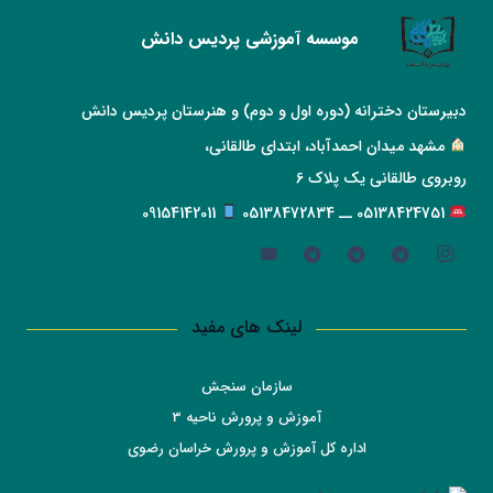
موسسه آموزشی پردیس دانش
دبیرستان دخترانه (دوره اول و دوم) و هنرستان پردیس دانش
مشهد میدان احمدآباد، ابتدای طالقانی،
روبروی طالقانی یک پلاک 6
05138424751 ــ 05138472834
09154142011
لینک های مفید
سازمان سنجش
آموزش و پرورش ناحیه 3
اداره کل آموزش و پرورش خراسان رضوی