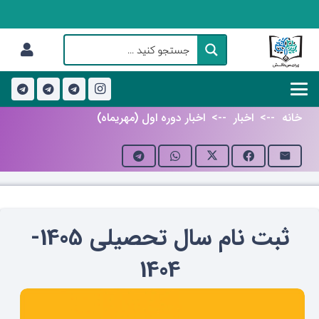
خانه
-->
اخبار
-->
اخبار دوره اول (مهریماه)
ثبت نام سال تحصیلی 1405-
1404