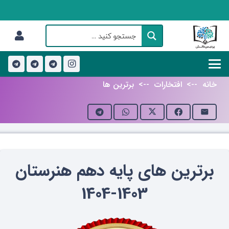
خانه
-->
افتخارات
-->
برترین ها
برترین های پایه دهم هنرستان
1403-1404