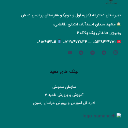
دبیرستان دخترانه (دوره اول و دوم) و هنرستان پردیس دانش
مشهد میدان احمدآباد، ابتدای طالقانی،
روبروی طالقانی یک پلاک 6
05138424751 ــ 05138472834
09154142011
لینک های مفید
سازمان سنجش
آموزش و پرورش ناحیه 3
اداره کل آموزش و پرورش خراسان رضوی