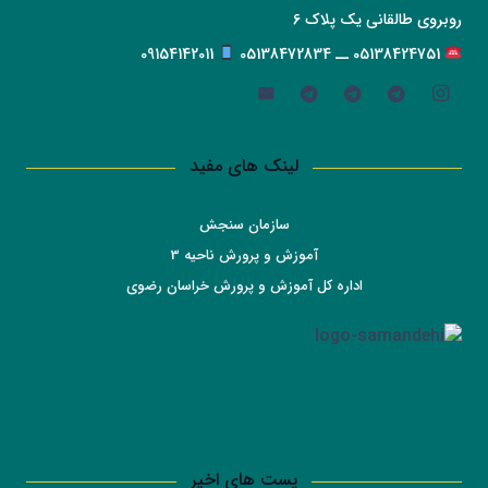
روبروی طالقانی یک پلاک 6
05138424751 ــ 05138472834
09154142011
لینک های مفید
سازمان سنجش
آموزش و پرورش ناحیه 3
اداره کل آموزش و پرورش خراسان رضوی
پست های اخیر