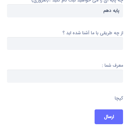
چه پایه ای را می خواهید ثبت نام کنید ؟
(ضروری)
از چه طریقی با ما آشنا شده اید ؟
معرف شما :
کپچا